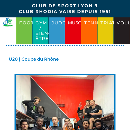
Aller
CLUB DE SPORT LYON 9
au
CLUB RHODIA VAISE DEPUIS 1951
contenu
FOOT
GYM
JUDO
MUSCU.LIBRE
TENNIS
TRIATHLO
VOL
/
BIEN-
ÊTRE
U20 | Coupe du Rhône