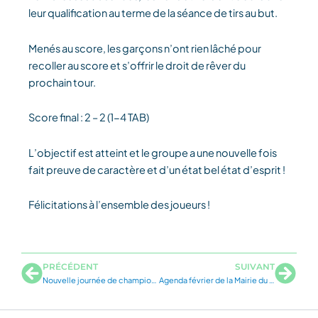
leur qualification au terme de la séance de tirs au but.
Menés au score, les garçons n’ont rien lâché pour
recoller au score et s’offrir le droit de rêver du
prochain tour.
Score final : 2 – 2 (1-4 TAB)
L’objectif est atteint et le groupe a une nouvelle fois
fait preuve de caractère et d’un état bel état d’esprit !
Félicitations à l’ensemble des joueurs !
Précédent
Suiv
PRÉCÉDENT
SUIVANT
Nouvelle journée de championnat pour notre équipe séniors ce samedi soir sous un froid glacial.
Agenda février de la Mairie du 9e